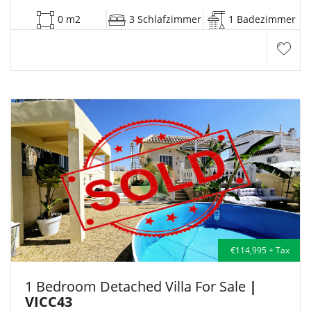
0 m2
3 Schlafzimmer
1 Badezimmer
€114,995 + Tax
1 Bedroom Detached Villa For Sale
|
VICC43