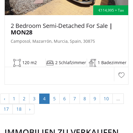
€114,995 + Tax
2 Bedroom Semi-Detached For Sale
|
MON28
Camposol, Mazarrón, Murcia, Spain, 30875
120 m2
2 Schlafzimmer
1 Badezimmer
‹
1
2
3
4
5
6
7
8
9
10
...
17
18
›
IMMOBILIEN ZU VERKAUFEN