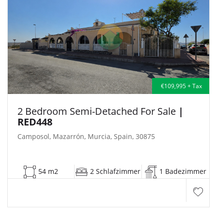
€109,995 + Tax
2 Bedroom Semi-Detached For Sale
|
RED448
Camposol, Mazarrón, Murcia, Spain, 30875
54 m2
2 Schlafzimmer
1 Badezimmer