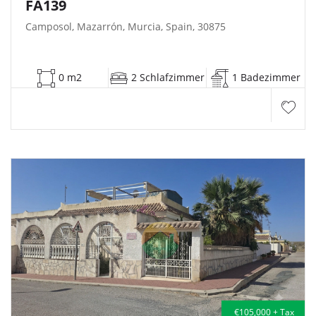
FA139
Camposol, Mazarrón, Murcia, Spain, 30875
0 m2
2 Schlafzimmer
1 Badezimmer
€105,000 + Tax