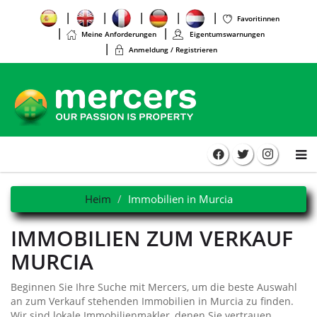
Favoritinnen
Meine Anforderungen
Eigentumswarnungen
Anmeldung / Registrieren
Heim
Immobilien in Murcia
IMMOBILIEN ZUM VERKAUF
MURCIA
Beginnen Sie Ihre Suche mit Mercers, um die beste Auswahl
an zum Verkauf stehenden Immobilien in Murcia zu finden.
Wir sind lokale Immobilienmakler, denen Sie vertrauen