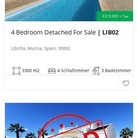
€319,995 + Tax
4 Bedroom Detached For Sale
| LIB02
Librilla, Murcia, Spain, 30892
3300 m2
4 Schlafzimmer
3 Badezimmer