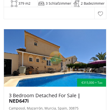
379 m2
3 Schlafzimmer
2 Badezimmer
€315,000 + Tax
3 Bedroom Detached For Sale
|
NED647i
Camposol, Mazarrón, Murcia, Spain, 30875