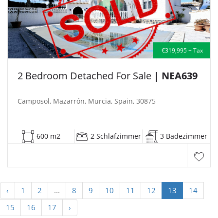
€319,995 + Tax
2 Bedroom Detached For Sale
| NEA639
Camposol, Mazarrón, Murcia, Spain, 30875
600 m2
2 Schlafzimmer
3 Badezimmer
‹
1
2
...
8
9
10
11
12
13
14
15
16
17
›