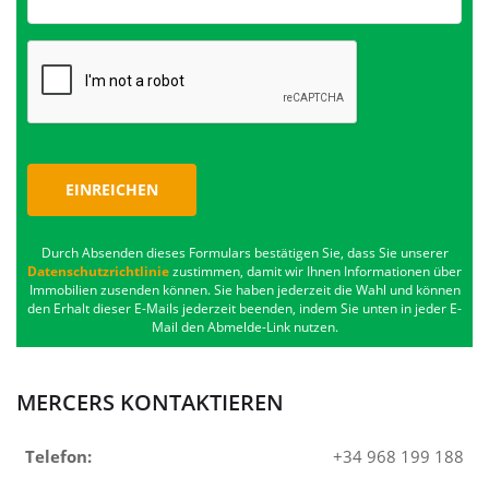
EINREICHEN
Durch Absenden dieses Formulars bestätigen Sie, dass Sie unserer
Datenschutzrichtlinie
zustimmen, damit wir Ihnen Informationen über
Immobilien zusenden können. Sie haben jederzeit die Wahl und können
den Erhalt dieser E-Mails jederzeit beenden, indem Sie unten in jeder E-
Mail den Abmelde-Link nutzen.
MERCERS KONTAKTIEREN
Telefon:
+34 968 199 188