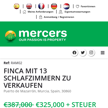
Favoritinnen
Meine Anforderungen
Eigentumswarnungen
Anmeldung / Registrieren
Ref:
RAM02
FINCA MIT 13
SCHLAFZIMMERN ZU
VERKAUFEN
Puerto de Mazarrón, Murcia, Spain, 30860
€387,000
€325,000 + STEUER