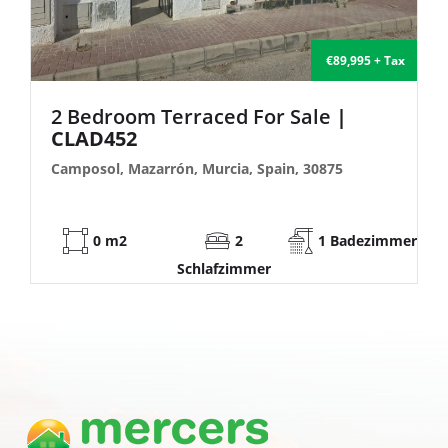
5 + Tax
€135,000 + T
2 Bedroom Semi-Detached For Sale
| FB140
Camposol, Mazarrón, Murcia, Spain, 30875
ezimmer
53 m2
2
1 Badezim
Schlafzimmer