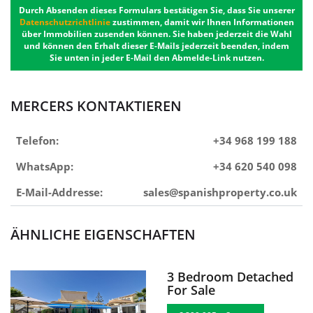
Durch Absenden dieses Formulars bestätigen Sie, dass Sie unserer
Datenschutzrichtlinie
zustimmen, damit wir Ihnen Informationen
über Immobilien zusenden können. Sie haben jederzeit die Wahl
und können den Erhalt dieser E-Mails jederzeit beenden, indem
Sie unten in jeder E-Mail den Abmelde-Link nutzen.
MERCERS KONTAKTIEREN
Telefon:
+34 968 199 188
WhatsApp:
+34 620 540 098
E-Mail-Addresse:
sales@spanishproperty.co.uk
ÄHNLICHE EIGENSCHAFTEN
3 Bedroom Detached
For Sale