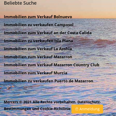
Beliebte Suche
Immobilien zum Verkauf Bolnuevo
Immobilien zu verkaufen Camposol
Immobilien zum Verkauf an der Costa Calida
Immobilien zu verkaufen Isla Plana
Immobilien zum Verkauf La Azohia
Immobilien zum Verkauf Mazarron
Immobilien zum Verkauf Mazarron Country Club
Immobilien zum Verkauf Murcia
Immobilien zu verkaufen Puerto de Mazarron
Mercers © 2021 Alle Rechte vorbehalten.
Datenschutz-
Bestimmungen
und
Cookie-Richtlinie
Anmeldung