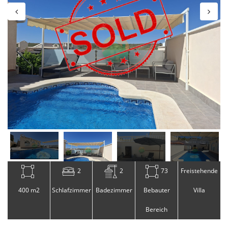
2
2
73
Freistehende
400 m2
Schlafzimmer
Badezimmer
Bebauter
Villa
Bereich