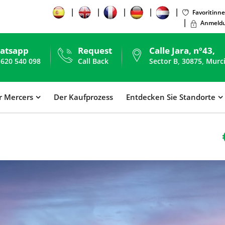
Favoritinn
Anmeldu
atsapp
Request
Calle Jara, nº43,
 620 540 098
Call Back
Sector B, 30875, Murc
r Mercers
Der Kaufprozess
Entdecken Sie Standorte