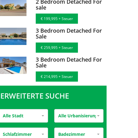
2 Bedroom Detached For
sale
€ 199,995 + Steuer
3 Bedroom Detached For
Sale
€ 259,995 + Steuer
3 Bedroom Detached For
Sale
€ 214,995 + Steuer
ERWEITERTE SUCHE
Alle Stadt
Alle Urbanisierung
Schlafzimmer
Badezimmer