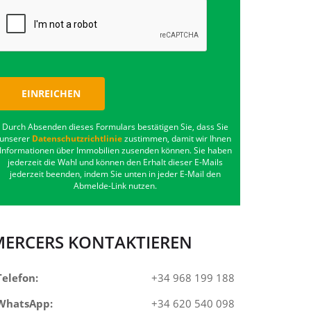
EINREICHEN
Durch Absenden dieses Formulars bestätigen Sie, dass Sie
unserer
Datenschutzrichtlinie
zustimmen, damit wir Ihnen
Informationen über Immobilien zusenden können. Sie haben
jederzeit die Wahl und können den Erhalt dieser E-Mails
jederzeit beenden, indem Sie unten in jeder E-Mail den
Abmelde-Link nutzen.
MERCERS KONTAKTIEREN
Telefon:
+34 968 199 188
WhatsApp:
+34 620 540 098