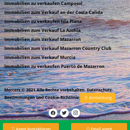
Immobilien zu verkaufen Camposol
Immobilien zum Verkauf an der Costa Calida
Immobilien zu verkaufen Isla Plana
Immobilien zum Verkauf La Azohia
Immobilien zum Verkauf Mazarron
Immobilien zum Verkauf Mazarron Country Club
Immobilien zum Verkauf Murcia
Immobilien zu verkaufen Puerto de Mazarron
Mercers © 2021 Alle Rechte vorbehalten.
Datenschutz-
Bestimmungen
und
Cookie-Richtlinie
Anmeldung
Agent kontaktieren
Email agent