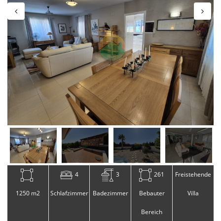
4
3
261
Freistehende
1250 m2
Schlafzimmer
Badezimmer
Bebauter
Villa
Bereich