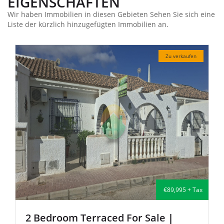
EIGENSCHAFTEN
Wir haben Immobilien in diesen Gebieten Sehen Sie sich eine
Liste der kürzlich hinzugefügten Immobilien an.
aufen
Zu verkaufen
 + Tax
€135,000 + Ta
2 Bedroom Semi-Detached For Sale