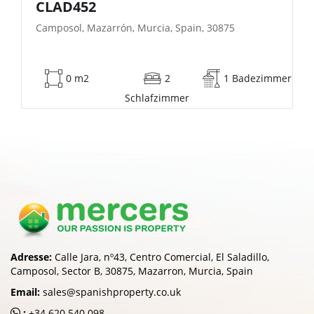
| FB140
Camposol, Mazarrón, Murcia, Spain, 30875
zimmer
53 m2
2
1 Badezimm
Schlafzimmer
Adresse:
Calle Jara, nº43, Centro Comercial, El Saladillo,
Camposol, Sector B, 30875, Mazarron, Murcia, Spain
Email:
sales@spanishproperty.co.uk
:
+34 620 540 098