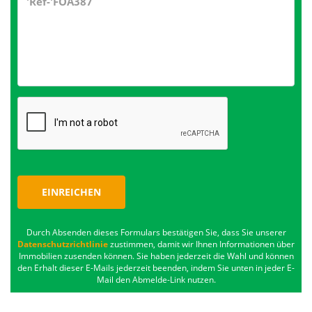
EINREICHEN
Durch Absenden dieses Formulars bestätigen Sie, dass Sie unserer
Datenschutzrichtlinie
zustimmen, damit wir Ihnen Informationen über
Immobilien zusenden können. Sie haben jederzeit die Wahl und können
den Erhalt dieser E-Mails jederzeit beenden, indem Sie unten in jeder E-
Mail den Abmelde-Link nutzen.