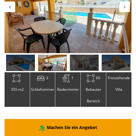
3
1
60
Freistehende
355 m2
Schlafzimmer
Badezimmer
Bebauter
Villa
Bereich
Machen Sie ein Angebot