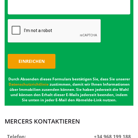
EINREICHEN
Durch Absenden dieses Formulars bestätigen Sie, dass Sie unserer
Datenschutzrichtlinie
zustimmen, damit wir Ihnen Informationen
über Immobilien zusenden können. Sie haben jederzeit die Wahl
und können den Erhalt dieser E-Mails jederzeit beenden, indem
Sie unten in jeder E-Mail den Abmelde-Link nutzen.
MERCERS KONTAKTIEREN
Telefon:
+34 968 199 188