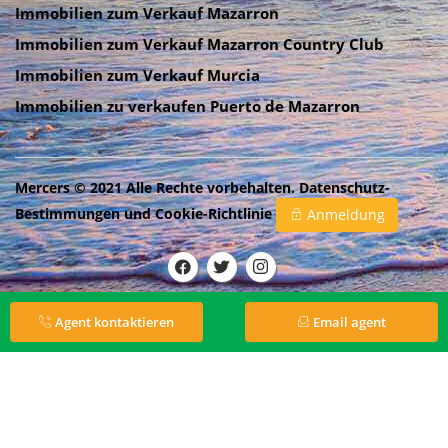
Immobilien zum Verkauf Mazarron
Immobilien zum Verkauf Mazarron Country Club
Immobilien zum Verkauf Murcia
Immobilien zu verkaufen Puerto de Mazarron
Mercers © 2021 Alle Rechte vorbehalten.
Datenschutz-
Bestimmungen
und
Cookie-Richtlinie
Anmeldung
Agent kontaktieren
Email agent