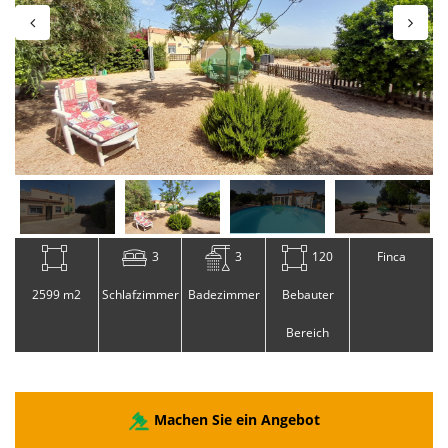
3
3
120
Finca
2599 m2
Schlafzimmer
Badezimmer
Bebauter
Bereich
Machen Sie ein Angebot