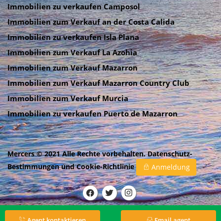
Immobilien zu verkaufen Camposol
Immobilien zum Verkauf an der Costa Calida
Immobilien zu verkaufen Isla Plana
Immobilien zum Verkauf La Azohia
Immobilien zum Verkauf Mazarron
Immobilien zum Verkauf Mazarron Country Club
Immobilien zum Verkauf Murcia
Immobilien zu verkaufen Puerto de Mazarron
Mercers © 2021 Alle Rechte vorbehalten.
Datenschutz-
Bestimmungen
und
Cookie-Richtlinie
Anmeldung
Agent kontaktieren
Email agent