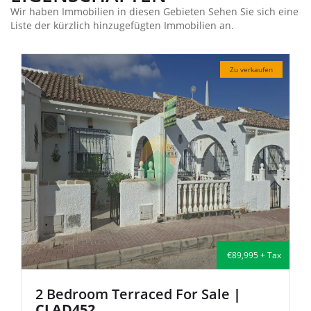
Wir haben Immobilien in diesen Gebieten Sehen Sie sich eine
Liste der kürzlich hinzugefügten Immobilien an.
verkaufen
Zu verkau
995 + Tax
€135,000 +
2 Bedroom Semi-Detached For Sal
| FB140