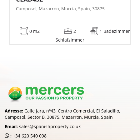
Camposol, Mazarrón, Murcia, Spain, 30875
dezimmer
53 m2
2
1 Badez
Schlafzimmer
Adresse:
Calle Jara, nº43, Centro Comercial, El Saladillo,
Camposol, Sector B, 30875, Mazarron, Murcia, Spain
Email:
sales@spanishproperty.co.uk
:
+34 620 540 098