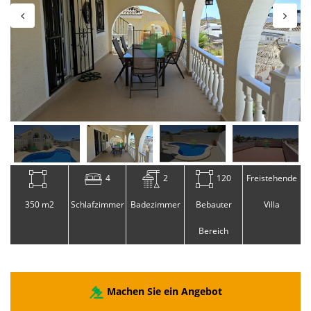
4
2
120
Freistehende
350 m2
Schlafzimmer
Badezimmer
Bebauter
Villa
Bereich
Machen Sie ein Angebot