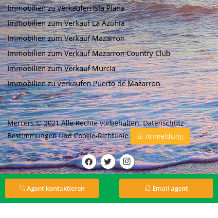
Immobilien zu verkaufen Isla Plana
Immobilien zum Verkauf La Azohia
Immobilien zum Verkauf Mazarron
Immobilien zum Verkauf Mazarron Country Club
Immobilien zum Verkauf Murcia
Immobilien zu verkaufen Puerto de Mazarron
Mercers © 2021 Alle Rechte vorbehalten.
Datenschutz-
Bestimmungen
und
Cookie-Richtlinie
Anmeldung
Agent kontaktieren
Email agent