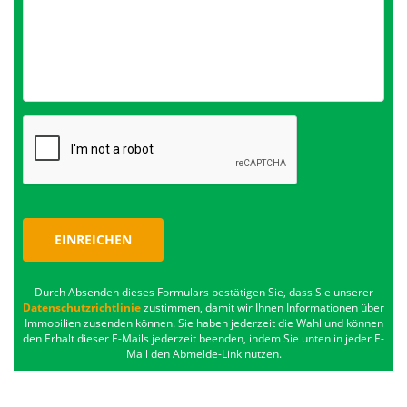
EINREICHEN
Durch Absenden dieses Formulars bestätigen Sie, dass Sie unserer
Datenschutzrichtlinie
zustimmen, damit wir Ihnen Informationen über
Immobilien zusenden können. Sie haben jederzeit die Wahl und können
den Erhalt dieser E-Mails jederzeit beenden, indem Sie unten in jeder E-
Mail den Abmelde-Link nutzen.