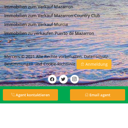
Immobilien zum Verkauf Mazarron
Immobilien zum Verkauf Mazarron Country Club
Immobilien zum Verkauf Murcia
Immobilien zu verkaufen Puerto de Mazarron
Mercers © 2021 Alle Rechte vorbehalten.
Datenschutz-
Bestimmungen
und
Cookie-Richtlinie
Anmeldung
Agent kontaktieren
Email agent