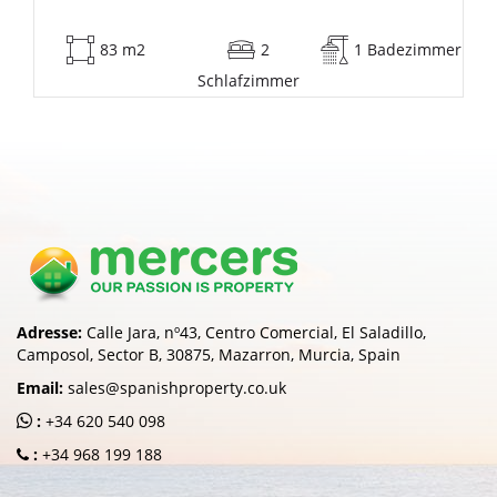
dezimmer
0 m2
2
1 Badez
Schlafzimmer
Adresse:
Calle Jara, nº43, Centro Comercial, El Saladillo,
Camposol, Sector B, 30875, Mazarron, Murcia, Spain
Email:
sales@spanishproperty.co.uk
:
+34 620 540 098
:
+34 968 199 188