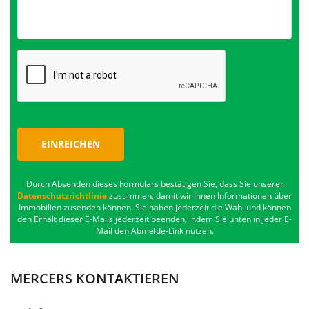
EINREICHEN
Durch Absenden dieses Formulars bestätigen Sie, dass Sie unserer
Datenschutzrichtlinie
zustimmen, damit wir Ihnen Informationen über
Immobilien zusenden können. Sie haben jederzeit die Wahl und können
den Erhalt dieser E-Mails jederzeit beenden, indem Sie unten in jeder E-
Mail den Abmelde-Link nutzen.
MERCERS KONTAKTIEREN