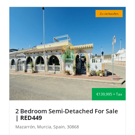
verkaufen
Zu verkau
995 + Tax
€114,000 +
Sale
2 Bedroom Terraced For Sale
|
CLAD451
Mazarrón, Murcia, Spain, 30868