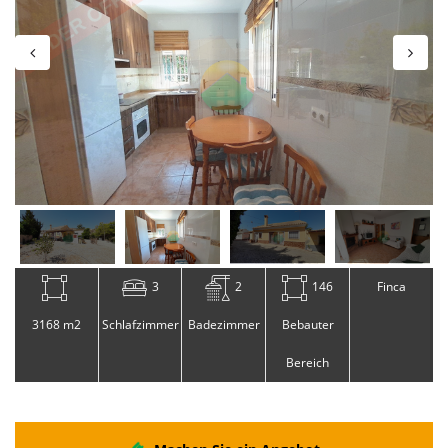
3
2
146
Finca
3168 m2
Schlafzimmer
Badezimmer
Bebauter
Bereich