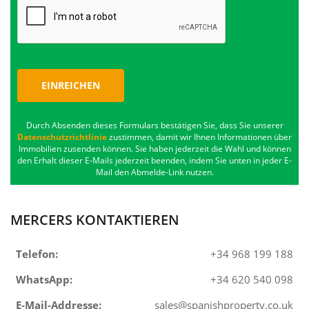
EINREICHEN
Durch Absenden dieses Formulars bestätigen Sie, dass Sie unserer
Datenschutzrichtlinie
zustimmen, damit wir Ihnen Informationen über
Immobilien zusenden können. Sie haben jederzeit die Wahl und können
den Erhalt dieser E-Mails jederzeit beenden, indem Sie unten in jeder E-
Mail den Abmelde-Link nutzen.
MERCERS KONTAKTIEREN
Telefon:
+34 968 199 188
WhatsApp:
+34 620 540 098
E-Mail-Addresse:
sales@spanishproperty.co.uk