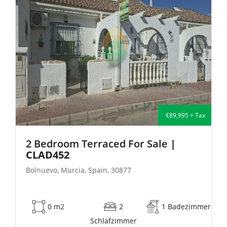
Tax
€135,000 + Tax
2 Bedroom Semi-Detached For Sale
| FB140
Bolnuevo, Murcia, Spain, 30877
mmer
53 m2
2
1 Badezimmer
Schlafzimmer