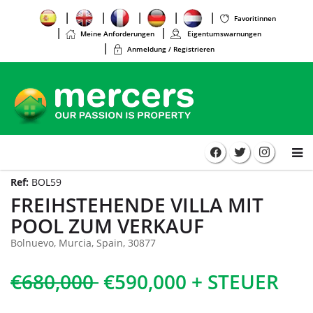
Favoritinnen
Meine Anforderungen
Eigentumswarnungen
Anmeldung / Registrieren
Ref:
BOL59
FREIHSTEHENDE VILLA MIT
POOL ZUM VERKAUF
Bolnuevo, Murcia, Spain, 30877
€680,000
€590,000 + STEUER