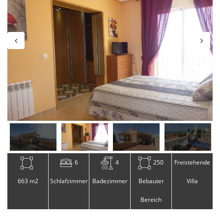
6
4
250
Freistehende
663 m2
Schlafzimmer
Badezimmer
Bebauter
Villa
Bereich