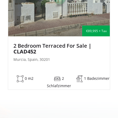
 Tax
€135,000 + Tax
2 Bedroom Semi-Detached For Sale
| FB140
Murcia, Spain, 30201
immer
53 m2
2
1 Badezimme
Schlafzimmer