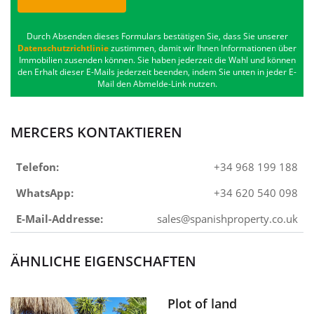
Durch Absenden dieses Formulars bestätigen Sie, dass Sie unserer
Datenschutzrichtlinie
zustimmen, damit wir Ihnen Informationen über
Immobilien zusenden können. Sie haben jederzeit die Wahl und können
den Erhalt dieser E-Mails jederzeit beenden, indem Sie unten in jeder E-
Mail den Abmelde-Link nutzen.
MERCERS KONTAKTIEREN
Telefon:
+34 968 199 188
WhatsApp:
+34 620 540 098
E-Mail-Addresse:
sales@spanishproperty.co.uk
ÄHNLICHE EIGENSCHAFTEN
Plot of land