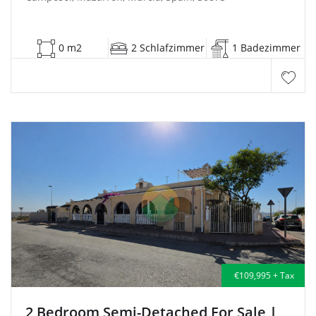
0 m2
2 Schlafzimmer
1 Badezimmer
€109,995 + Tax
2 Bedroom Semi-Detached For Sale
|