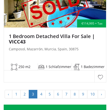
€114,995 + Tax
1 Bedroom Detached Villa For Sale
|
VICC43
Camposol, Mazarrón, Murcia, Spain, 30875
250 m2
1 Schlafzimmer
1 Badezimmer
‹
1
2
3
4
5
6
7
8
9
10
›