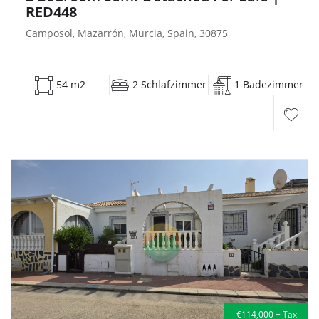
RED448
Camposol, Mazarrón, Murcia, Spain, 30875
54 m2
2 Schlafzimmer
1 Badezimmer
€114,000 + Tax