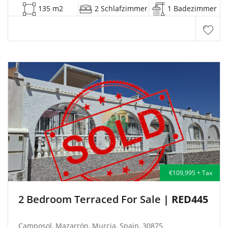
135 m2
2 Schlafzimmer
1 Badezimmer
€109,995 + Tax
2 Bedroom Terraced For Sale
| RED445
Camposol, Mazarrón, Murcia, Spain, 30875