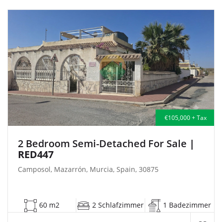
€105,000 + Tax
2 Bedroom Semi-Detached For Sale
|
RED447
Camposol, Mazarrón, Murcia, Spain, 30875
60 m2
2 Schlafzimmer
1 Badezimmer