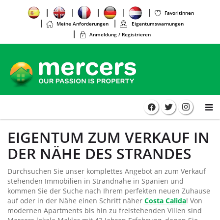
Favoritinnen
Meine Anforderungen
Eigentumswarnungen
Anmeldung / Registrieren
EIGENTUM ZUM VERKAUF IN
DER NÄHE DES STRANDES
Durchsuchen Sie unser komplettes Angebot an zum Verkauf
stehenden Immobilien in Strandnähe in Spanien und
kommen Sie der Suche nach Ihrem perfekten neuen Zuhause
auf oder in der Nähe einen Schritt näher
Costa Calida
! Von
modernen Apartments bis hin zu freistehenden Villen sind