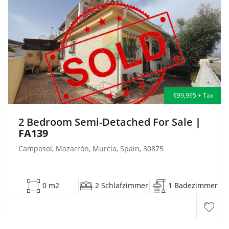
€99,995 + Tax
2 Bedroom Semi-Detached For Sale
|
FA139
Camposol, Mazarrón, Murcia, Spain, 30875
0 m2
2 Schlafzimmer
1 Badezimmer