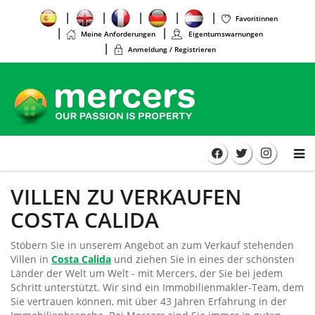
Favoritinnen
Meine Anforderungen
Eigentumswarnungen
Anmeldung / Registrieren
VILLEN ZU VERKAUFEN
COSTA CALIDA
Stöbern Sie in unserem Angebot an zum Verkauf stehenden
Villen in
Costa Calida
und ziehen Sie in eines der schönsten
Länder der Welt um Welt - mit Mercers, der Sie bei jedem
Schritt unterstützt. Wir sind ein Immobilienmakler-Team, dem
Sie vertrauen können, mit über 43 Jahren Erfahrung in der