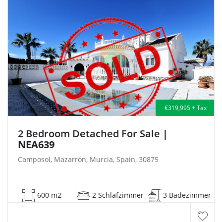
€319,995 + Tax
2 Bedroom Detached For Sale
|
NEA639
Camposol, Mazarrón, Murcia, Spain, 30875
600 m2
2 Schlafzimmer
3 Badezimmer