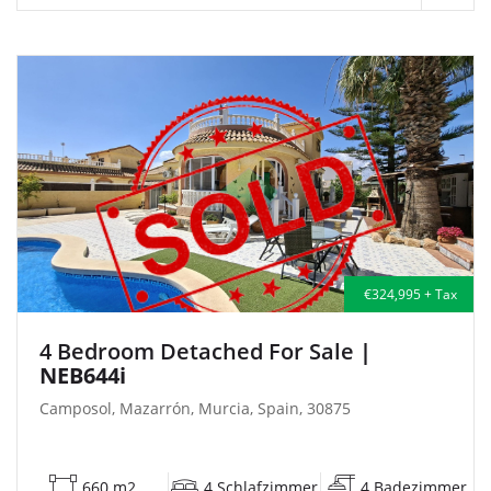
€324,995 + Tax
4 Bedroom Detached For Sale
|
NEB644i
Camposol, Mazarrón, Murcia, Spain, 30875
660 m2
4 Schlafzimmer
4 Badezimmer