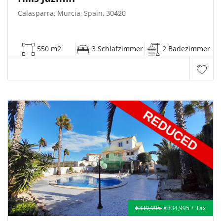
Calasparra, Murcia, Spain, 30420
550 m2
3 Schlafzimmer
2 Badezimmer
€339,995
€334,995 + Tax