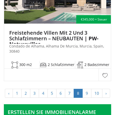
€345,000 + Steuer
Freistehende Villen Mit 2 Und 3
Schlafzimmern – NEUBAUTEN
| PW-
Naturevillas
Condado de Alhama, Alhama De Murcia, Murcia, Spain,
30840
300 m2
2 Schlafzimmer
2 Badezimmer
‹
1
2
3
4
5
6
7
8
9
10
›
ERSTELLEN SIE IMMOBILIENALARME