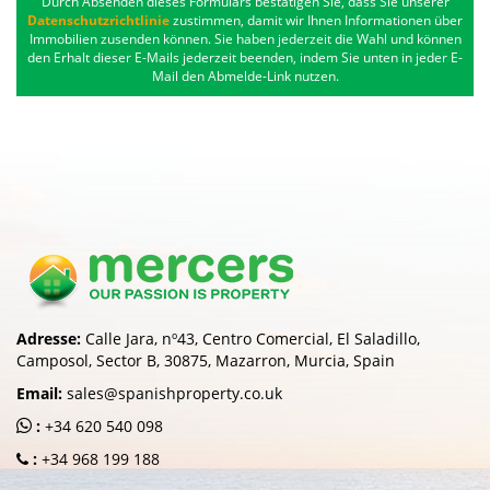
Durch Absenden dieses Formulars bestätigen Sie, dass Sie unserer
Datenschutzrichtlinie
zustimmen, damit wir Ihnen Informationen über
Immobilien zusenden können. Sie haben jederzeit die Wahl und können
den Erhalt dieser E-Mails jederzeit beenden, indem Sie unten in jeder E-
Mail den Abmelde-Link nutzen.
Adresse:
Calle Jara, nº43, Centro Comercial, El Saladillo,
Camposol, Sector B, 30875, Mazarron, Murcia, Spain
Email:
sales@spanishproperty.co.uk
:
+34 620 540 098
:
+34 968 199 188