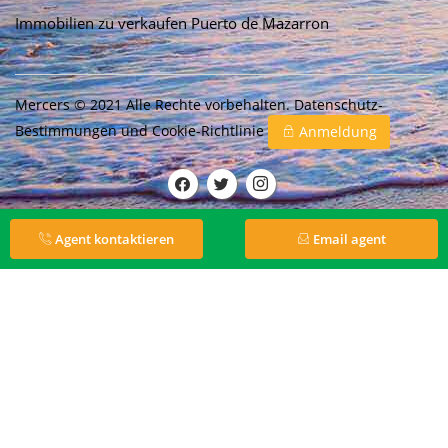
Immobilien zu verkaufen Puerto de Mazarron
Mercers © 2021 Alle Rechte vorbehalten.
Datenschutz-
Bestimmungen
und
Cookie-Richtlinie
Anmeldung
Agent kontaktieren
Email agent