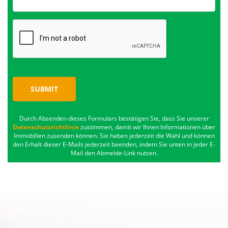
SUBMIT
Durch Absenden dieses Formulars bestätigen Sie, dass Sie unserer
Datenschutzrichtlinie
zustimmen, damit wir Ihnen Informationen über
Immobilien zusenden können. Sie haben jederzeit die Wahl und können
den Erhalt dieser E-Mails jederzeit beenden, indem Sie unten in jeder E-
Mail den Abmelde-Link nutzen.